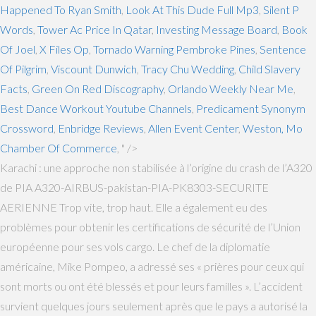
Happened To Ryan Smith
,
Look At This Dude Full Mp3
,
Silent P
Words
,
Tower Ac Price In Qatar
,
Investing Message Board
,
Book
Of Joel
,
X Files Op
,
Tornado Warning Pembroke Pines
,
Sentence
Of Pilgrim
,
Viscount Dunwich
,
Tracy Chu Wedding
,
Child Slavery
Facts
,
Green On Red Discography
,
Orlando Weekly Near Me
,
Best Dance Workout Youtube Channels
,
Predicament Synonym
Crossword
,
Enbridge Reviews
,
Allen Event Center
,
Weston, Mo
Chamber Of Commerce
, " />
Karachi : une approche non stabilisée à l’origine du crash de l’A320
de PIA A320-AIRBUS-pakistan-PIA-PK8303-SECURITE
AERIENNE Trop vite, trop haut. Elle a également eu des
problèmes pour obtenir les certifications de sécurité de l’Union
européenne pour ses vols cargo. Le chef de la diplomatie
américaine, Mike Pompeo, a adressé ses « prières pour ceux qui
sont morts ou ont été blessés et pour leurs familles ». L’accident
survient quelques jours seulement après que le pays a autorisé la