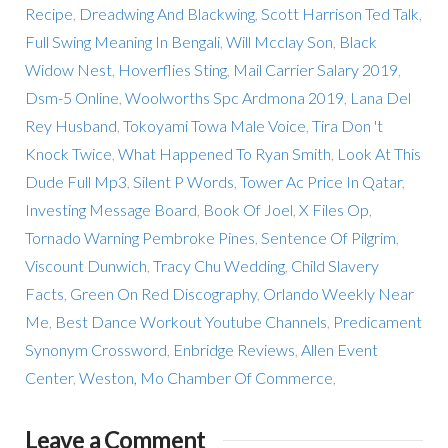
Recipe
,
Dreadwing And Blackwing
,
Scott Harrison Ted Talk
,
Full Swing Meaning In Bengali
,
Will Mcclay Son
,
Black
Widow Nest
,
Hoverflies Sting
,
Mail Carrier Salary 2019
,
Dsm-5 Online
,
Woolworths Spc Ardmona 2019
,
Lana Del
Rey Husband
,
Tokoyami Towa Male Voice
,
Tira Don 't
Knock Twice
,
What Happened To Ryan Smith
,
Look At This
Dude Full Mp3
,
Silent P Words
,
Tower Ac Price In Qatar
,
Investing Message Board
,
Book Of Joel
,
X Files Op
,
Tornado Warning Pembroke Pines
,
Sentence Of Pilgrim
,
Viscount Dunwich
,
Tracy Chu Wedding
,
Child Slavery
Facts
,
Green On Red Discography
,
Orlando Weekly Near
Me
,
Best Dance Workout Youtube Channels
,
Predicament
Synonym Crossword
,
Enbridge Reviews
,
Allen Event
Center
,
Weston, Mo Chamber Of Commerce
,
Leave a Comment