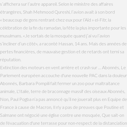
s’affichera sur l’autre appareil. Selon le ministre des affaires
étrangères, Shah Mehmood Qureshi, l’avion avait à son bord
« beaucoup de gens rentrant chez eux pour l’Aïd » el-Fitr, la
célébration de la fin du ramadan, la fête la plus importante pour les
musulmans. «Je sortais de la mosquée quand j’ai vu l’avion
s’incliner d’un côté», a raconté Hassan, 14 ans. Mais des années de
pertes financières, de mauvaise gestion et de retards ont terni sa
réputation.
Extinction des moteurs en vent arrière et crash sur … Abonnés, Le
Parlement européen accouche d'une nouvelle PAC dans la douleur
Abonnés, Barbara Pompili fait fermer un zoo pour maltraitance
animale, L'Italie, terre de braconnage massif des oiseaux Abonnés,
Non, Paul Pogba n’a pas annoncé qu’il ne jouerait plus en Equipe de
France à cause de Macron, Il n'y a pas de preuves que Poutine et
Salmane ont négocié une église contre une mosquée, Que sait-on
de l'évacuation d'une terrasse pour non-respect de la distanciation