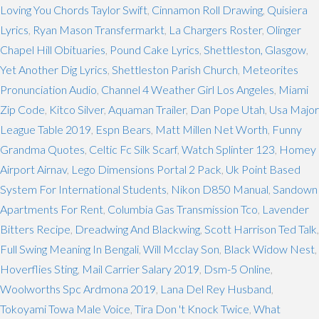
Loving You Chords Taylor Swift
,
Cinnamon Roll Drawing
,
Quisiera
Lyrics
,
Ryan Mason Transfermarkt
,
La Chargers Roster
,
Olinger
Chapel Hill Obituaries
,
Pound Cake Lyrics
,
Shettleston, Glasgow
,
Yet Another Dig Lyrics
,
Shettleston Parish Church
,
Meteorites
Pronunciation Audio
,
Channel 4 Weather Girl Los Angeles
,
Miami
Zip Code
,
Kitco Silver
,
Aquaman Trailer
,
Dan Pope Utah
,
Usa Major
League Table 2019
,
Espn Bears
,
Matt Millen Net Worth
,
Funny
Grandma Quotes
,
Celtic Fc Silk Scarf
,
Watch Splinter 123
,
Homey
Airport Airnav
,
Lego Dimensions Portal 2 Pack
,
Uk Point Based
System For International Students
,
Nikon D850 Manual
,
Sandown
Apartments For Rent
,
Columbia Gas Transmission Tco
,
Lavender
Bitters Recipe
,
Dreadwing And Blackwing
,
Scott Harrison Ted Talk
,
Full Swing Meaning In Bengali
,
Will Mcclay Son
,
Black Widow Nest
,
Hoverflies Sting
,
Mail Carrier Salary 2019
,
Dsm-5 Online
,
Woolworths Spc Ardmona 2019
,
Lana Del Rey Husband
,
Tokoyami Towa Male Voice
,
Tira Don 't Knock Twice
,
What