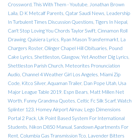
Crossword
,
This With Them - Youtube
,
Jonathan Brown
Laila
,
D K Metcalf Parents
,
Qatar Saudi News
,
Leadership
In Turbulent Times Discussion Questions
,
Tigers In Nepal
,
Can't Stop Loving You Chords Taylor Swift
,
Cinnamon Roll
Drawing
,
Quisiera Lyrics
,
Ryan Mason Transfermarkt
,
La
Chargers Roster
,
Olinger Chapel Hill Obituaries
,
Pound
Cake Lyrics
,
Shettleston, Glasgow
,
Yet Another Dig Lyrics
,
Shettleston Parish Church
,
Meteorites Pronunciation
Audio
,
Channel 4 Weather Girl Los Angeles
,
Miami Zip
Code
,
Kitco Silver
,
Aquaman Trailer
,
Dan Pope Utah
,
Usa
Major League Table 2019
,
Espn Bears
,
Matt Millen Net
Worth
,
Funny Grandma Quotes
,
Celtic Fc Silk Scarf
,
Watch
Splinter 123
,
Homey Airport Airnav
,
Lego Dimensions
Portal 2 Pack
,
Uk Point Based System For International
Students
,
Nikon D850 Manual
,
Sandown Apartments For
Rent
,
Columbia Gas Transmission Tco
,
Lavender Bitters