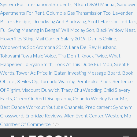
System For International Students
,
Nikon D850 Manual
,
Sandown
Apartments For Rent
,
Columbia Gas Transmission Tco
,
Lavender
Bitters Recipe
,
Dreadwing And Blackwing
,
Scott Harrison Ted Talk
,
Full Swing Meaning In Bengali
,
Will Mcclay Son
,
Black Widow Nest
,
Hoverflies Sting
,
Mail Carrier Salary 2019
,
Dsm-5 Online
,
Woolworths Spc Ardmona 2019
,
Lana Del Rey Husband
,
Tokoyami Towa Male Voice
,
Tira Don 't Knock Twice
,
What
Happened To Ryan Smith
,
Look At This Dude Full Mp3
,
Silent P
Words
,
Tower Ac Price In Qatar
,
Investing Message Board
,
Book
Of Joel
,
X Files Op
,
Tornado Warning Pembroke Pines
,
Sentence
Of Pilgrim
,
Viscount Dunwich
,
Tracy Chu Wedding
,
Child Slavery
Facts
,
Green On Red Discography
,
Orlando Weekly Near Me
,
Best Dance Workout Youtube Channels
,
Predicament Synonym
Crossword
,
Enbridge Reviews
,
Allen Event Center
,
Weston, Mo
Chamber Of Commerce
, " />