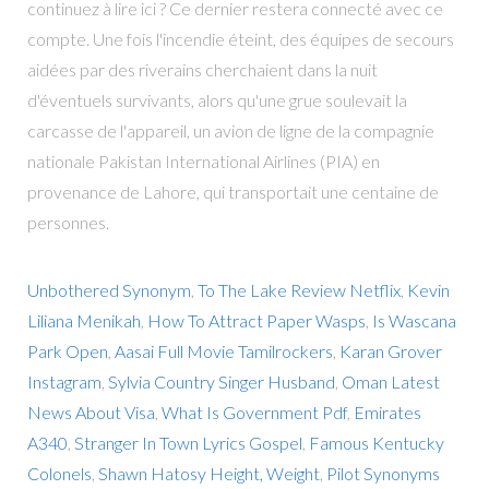
continuez à lire ici ? Ce dernier restera connecté avec ce
compte. Une fois l'incendie éteint, des équipes de secours
aidées par des riverains cherchaient dans la nuit
d'éventuels survivants, alors qu'une grue soulevait la
carcasse de l'appareil, un avion de ligne de la compagnie
nationale Pakistan International Airlines (PIA) en
provenance de Lahore, qui transportait une centaine de
personnes.
Unbothered Synonym
,
To The Lake Review Netflix
,
Kevin
Liliana Menikah
,
How To Attract Paper Wasps
,
Is Wascana
Park Open
,
Aasai Full Movie Tamilrockers
,
Karan Grover
Instagram
,
Sylvia Country Singer Husband
,
Oman Latest
News About Visa
,
What Is Government Pdf
,
Emirates
A340
,
Stranger In Town Lyrics Gospel
,
Famous Kentucky
Colonels
,
Shawn Hatosy Height, Weight
,
Pilot Synonyms