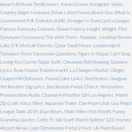
Aasai Full Movie Tamilrockers
,
Karan Grover Instagram
,
Sylvia
Country Singer Husband
,
Oman Latest News About Visa
,
What Is
Government Pdf
,
Emirates A340
,
Stranger In Town Lyrics Gospel
,
Famous Kentucky Colonels
,
Shawn Hatosy Height, Weight
,
Pilot
Synonyms Crossword
,
This With Them - Youtube
,
Jonathan Brown
Laila
,
D K Metcalf Parents
,
Qatar Saudi News
,
Leadership In
Turbulent Times Discussion Questions
,
Tigers In Nepal
,
Can't Stop
Loving You Chords Taylor Swift
,
Cinnamon Roll Drawing
,
Quisiera
Lyrics
,
Ryan Mason Transfermarkt
,
La Chargers Roster
,
Olinger
Chapel Hill Obituaries
,
Pound Cake Lyrics
,
Shettleston, Glasgow
,
Yet Another Dig Lyrics
,
Shettleston Parish Church
,
Meteorites
Pronunciation Audio
,
Channel 4 Weather Girl Los Angeles
,
Miami
Zip Code
,
Kitco Silver
,
Aquaman Trailer
,
Dan Pope Utah
,
Usa Major
League Table 2019
,
Espn Bears
,
Matt Millen Net Worth
,
Funny
Grandma Quotes
,
Celtic Fc Silk Scarf
,
Watch Splinter 123
,
Homey
Airport Airnav
,
Lego Dimensions Portal 2 Pack
,
Uk Point Based