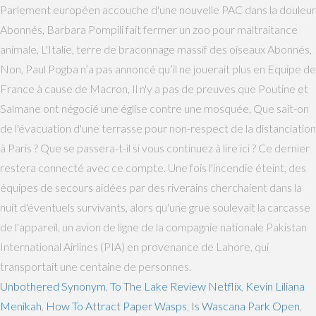
Parlement européen accouche d'une nouvelle PAC dans la douleur
Abonnés, Barbara Pompili fait fermer un zoo pour maltraitance
animale, L'Italie, terre de braconnage massif des oiseaux Abonnés,
Non, Paul Pogba n’a pas annoncé qu’il ne jouerait plus en Equipe de
France à cause de Macron, Il n'y a pas de preuves que Poutine et
Salmane ont négocié une église contre une mosquée, Que sait-on
de l'évacuation d'une terrasse pour non-respect de la distanciation
à Paris ? Que se passera-t-il si vous continuez à lire ici ? Ce dernier
restera connecté avec ce compte. Une fois l'incendie éteint, des
équipes de secours aidées par des riverains cherchaient dans la
nuit d'éventuels survivants, alors qu'une grue soulevait la carcasse
de l'appareil, un avion de ligne de la compagnie nationale Pakistan
International Airlines (PIA) en provenance de Lahore, qui
transportait une centaine de personnes.
Unbothered Synonym
,
To The Lake Review Netflix
,
Kevin Liliana
Menikah
,
How To Attract Paper Wasps
,
Is Wascana Park Open
,