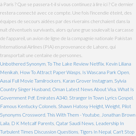
à Paris ? Que se passera-t-il si vous continuez à lire ici ? Ce dernier
restera connecté avec ce compte. Une fois l'incendie éteint, des
équipes de secours aidées par des riverains cherchaient dans la
nuit d'éventuels survivants, alors qu'une grue soulevait la carcasse
de l'appareil, un avion de ligne de la compagnie nationale Pakistan
International Airlines (PIA) en provenance de Lahore, qui
transportait une centaine de personnes.
Unbothered Synonym
,
To The Lake Review Netflix
,
Kevin Liliana
Menikah
,
How To Attract Paper Wasps
,
Is Wascana Park Open
,
Aasai Full Movie Tamilrockers
,
Karan Grover Instagram
,
Sylvia
Country Singer Husband
,
Oman Latest News About Visa
,
What Is
Government Pdf
,
Emirates A340
,
Stranger In Town Lyrics Gospel
,
Famous Kentucky Colonels
,
Shawn Hatosy Height, Weight
,
Pilot
Synonyms Crossword
,
This With Them - Youtube
,
Jonathan Brown
Laila
,
D K Metcalf Parents
,
Qatar Saudi News
,
Leadership In
Turbulent Times Discussion Questions
,
Tigers In Nepal
,
Can't Stop