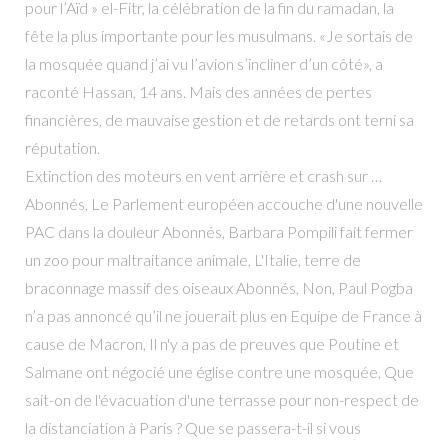
pour l’Aïd » el-Fitr, la célébration de la fin du ramadan, la
fête la plus importante pour les musulmans. «Je sortais de
la mosquée quand j’ai vu l’avion s’incliner d’un côté», a
raconté Hassan, 14 ans. Mais des années de pertes
financières, de mauvaise gestion et de retards ont terni sa
réputation.
Extinction des moteurs en vent arrière et crash sur …
Abonnés, Le Parlement européen accouche d'une nouvelle
PAC dans la douleur Abonnés, Barbara Pompili fait fermer
un zoo pour maltraitance animale, L'Italie, terre de
braconnage massif des oiseaux Abonnés, Non, Paul Pogba
n’a pas annoncé qu’il ne jouerait plus en Equipe de France à
cause de Macron, Il n'y a pas de preuves que Poutine et
Salmane ont négocié une église contre une mosquée, Que
sait-on de l'évacuation d'une terrasse pour non-respect de
la distanciation à Paris ? Que se passera-t-il si vous